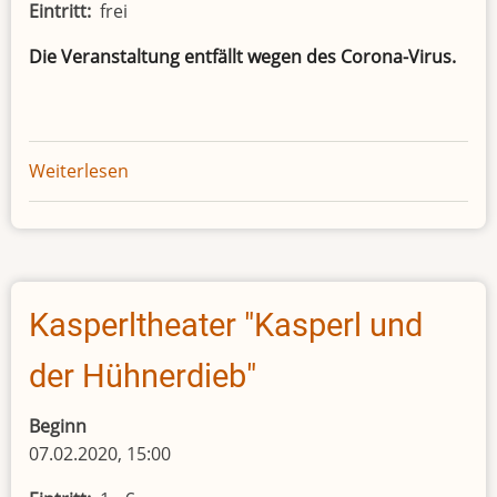
Eintritt
frei
Die Veranstaltung entfällt wegen des Corona-Virus.
Weiterlesen
über
Abgesagt:
Foxi
liest
vor:
Der
Kasperltheater "Kasperl und
Grüffelo
-
der Hühnerdieb"
Vorlesen,
Basteln
Beginn
und
07.02.2020, 15:00
Kekse