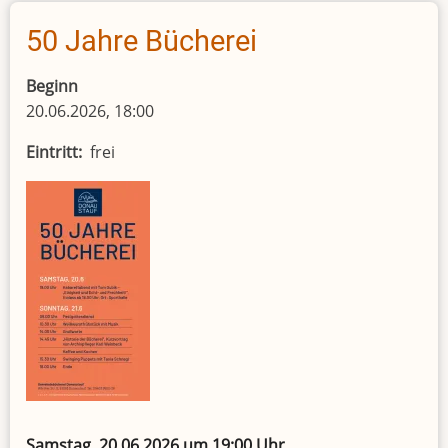
Leseratten
50 Jahre Bücherei
Beginn
20.06.2026, 18:00
Eintritt
frei
Samstag, 20.06.2026 um 19:00 Uhr