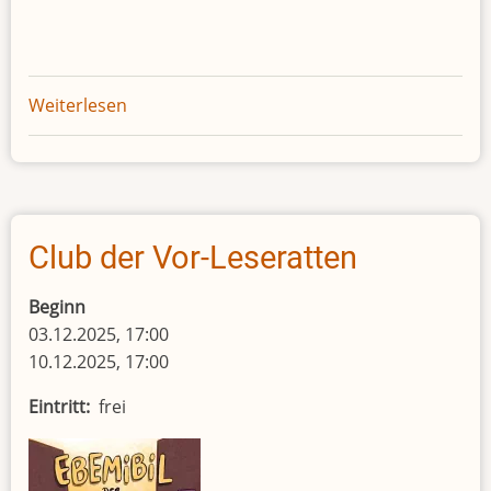
Weiterlesen
über
Club
der
Vor-
Leseratten
Club der Vor-Leseratten
Beginn
03.12.2025, 17:00
10.12.2025, 17:00
Eintritt
frei