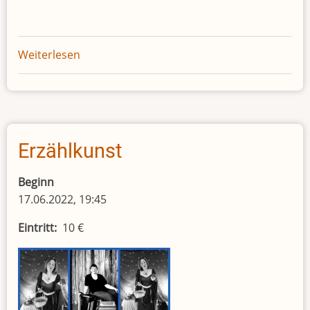
Weiterlesen
über
Club
der
Vor-
Leseratten
Erzählkunst
Beginn
17.06.2022, 19:45
Eintritt
10 €