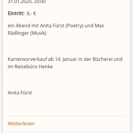
31.01.2020, 20:00
Eintritt
8,- €
ein Abend mit Anita Fürst (Poetry) und Max
Rädlinger (Musik)
Kartenvorverkauf ab 14. Januar in der Bücherei und
im Reisebüro Henke
Anita Fürst
Weiterlesen
über
Charmant