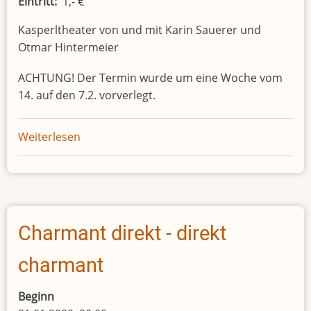
Eintritt
1,- €
Kasperltheater von und mit Karin Sauerer und
Otmar Hintermeier
ACHTUNG! Der Termin wurde um eine Woche vom
14. auf den 7.2. vorverlegt.
Weiterlesen
über
Kasperltheater
"Kasperl
und
der
Hühnerdieb"
Charmant direkt - direkt
charmant
Beginn