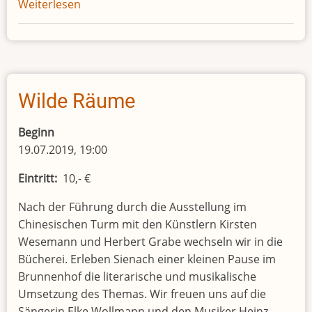
Weiterlesen
über
Kulinarisch-
literarischer
Abend:
"Buch
und
Wilde Räume
Bier"
Beginn
19.07.2019, 19:00
Eintritt
10,- €
Nach der Führung durch die Ausstellung im
Chinesischen Turm mit den Künstlern Kirsten
Wesemann und Herbert Grabe wechseln wir in die
Bücherei. Erleben Sienach einer kleinen Pause im
Brunnenhof die literarische und musikalische
Umsetzung des Themas. Wir freuen uns auf die
Sängerin Elke Wollmann und den Musiker Heinz