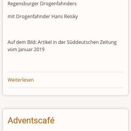
Regensburger Drogenfahnders
mit Drogenfahnder Hans Reisky
Auf dem Bild: Artikel in der Süddeutschen Zeitung
vom Januar 2019
Weiterlesen
über
Lesung
mit
Rolf
Peter
Sloet
Adventscafé